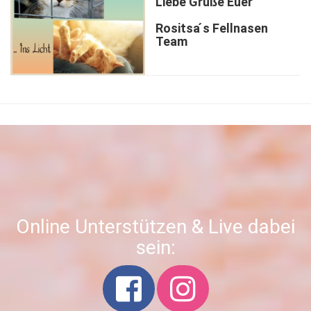
Liebe Grüße Euer
Rositsa ́s Fellnasen
Team
Online Unterstützen & Live dabei
sein: